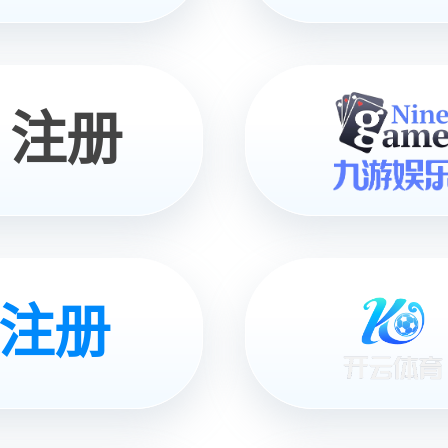
N欧式旋臂起重机工作原理
：操作人员通过BWIN悬臂吊操作面板发出指令，控制起重机的运
：根据操作面板的指令，电动葫芦启动电机，通过减速器带动钢