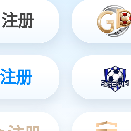
N欧式旋臂起重机结构特点
：电动BWIN欧式旋臂起重机的轨道采用悬挂式设计，可沿轨道
：电动BWIN悬臂吊采用电动葫芦作为提升装置，具有重量轻、体积
功能，确保工作过程中的安全性。
：悬臂梁是BWIN欧式旋臂起重机的关键部件，采用高强度钢材