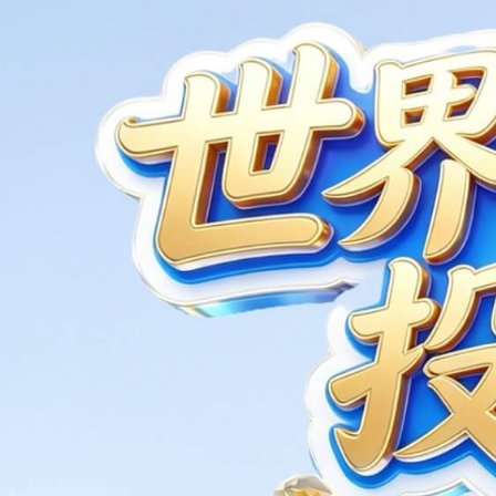
您当前位置：
首页
>>
更多产品
>>
kbk悬臂吊
更多产品
BWIN CRANE
BWIN起重机
目录
BWIN轨道
BWIN悬
电动BWI
折臂吊