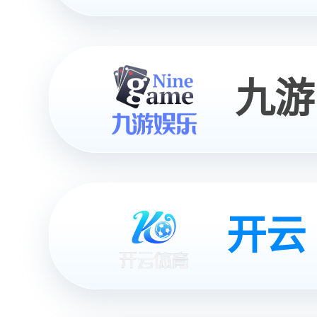
电动BWI
操作面板
�。
电动葫芦