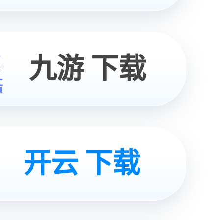
行。操作面板可配置无线�？仄鳎迪衷冻滩倏
丝绳进行升降运动。同时，电动葫芦沿轨道运行，