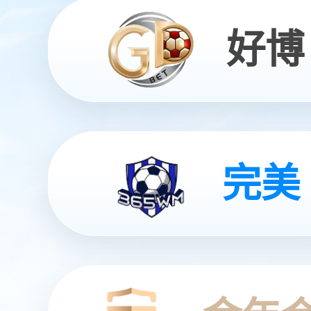
电动BWI
轨道式设计
电动葫芦
有自动刹车
悬臂梁