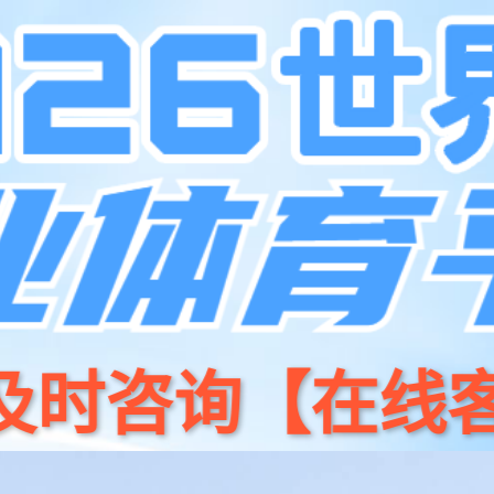
关于越力
新闻动态
工程案例