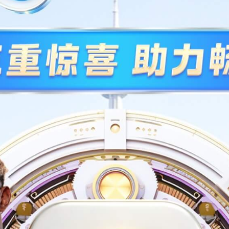
N欧式旋臂起重机工作原理
N欧式旋臂起重机应用领域
的工业生产中，起重设备已成为不可或缺的重要工具。其中，BW
BWIN必赢】将为您详细介绍电动BWIN欧式旋臂起重机，解析其结构