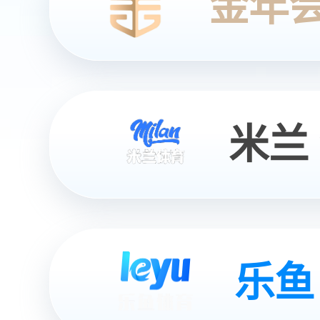
臂梁可以设
电气控制系
故障报警等